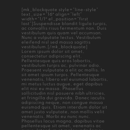
[mk_blockquote style=”line-style”
text_size=”16″ align=”left”
width=”1/1″ el_position=”first
last”]Suspendisse blandit ligula turpis,
ac convallis risus fermentum non. Duis
vestibulum quis quam vel accumsan.
Nunc a vulputate lectus. Vestibulum
eleifend nisl sed massa sagittis
vestibulum.[/mk_blockquote]
Lorem ipsum dolor sit amet,
consectetur adipiscing elit.
Pellentesque quis eros lobortis,
vestibulum turpis ac, pulvinar odio.
Praesent vulputate a elit ac mollis. In
sit amet ipsum turpis. Pellentesque
venenatis, libero vel euismod lobortis,
mi metus luctus augue, eget dapibus
elit nisi eu massa. Phasellus
sollicitudin nisl posuere nibh ultricies,
et fringilla dui gravida. Donec iaculis
adipiscing neque, non congue massa
euismod quis. Etiam interdum dolor sit
amet justo vulputate, non mollis velit
venenatis. Morbi eu nunc nunc.
Phasellus lacus magna, dapibus vitae
pellentesque sit amet, venenatis ac