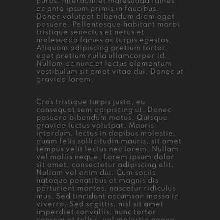
purus. Interdum et malesuada fames
ac ante ipsum primis in faucibus.
Donec volutpat bibendum diam eget
posuere. Pellentesque habitant morbi
tristique senectus et netus et
malesuada fames ac turpis egestas.
Aliquam adipiscing pretium tortor,
eget pretium nulla ullamcorper id.
Nullam ac nunc at lectus elementum
vestibulum sit amet vitae dui. Donec ut
gravida lorem.
Cras tristique turpis justo, eu
consequat sem adipiscing ut. Donec
posuere bibendum metus. Quisque
gravida luctus volutpat. Mauris
interdum, lectus in dapibus molestie,
quam felis sollicitudin mauris, sit amet
tempus velit lectus nec lorem. Nullam
vel mollis neque. Lorem ipsum dolor
sit amet, consectetur adipiscing elit.
Nullam vel enim dui. Cum sociis
natoque penatibus et magnis dis
parturient montes, nascetur ridiculus
mus. Sed tincidunt accumsan massa id
viverra. Sed sagittis, nisl sit amet
imperdiet convallis, nunc tortor