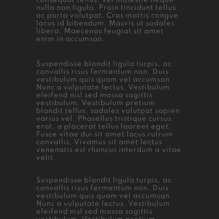
consequat tellus, vel molestie neque
nulla non ligula. Proin tincidunt tellus
ac porta volutpat. Cras mattis congue
lacus id bibendum. Mauris ut sodales
libero. Maecenas feugiat sit amet
enim in accumsan.
Suspendisse blandit ligula turpis, ac
convallis risus fermentum non. Duis
vestibulum quis quam vel accumsan.
Nunc a vulputate lectus. Vestibulum
eleifend nisl sed massa sagittis
vestibulum. Vestibulum pretium
blandit tellus, sodales volutpat sapien
varius vel. Phasellus tristique cursus
erat, a placerat tellus laoreet eget.
Fusce vitae dui sit amet lacus rutrum
convallis. Vivamus sit amet lectus
venenatis est rhoncus interdum a vitae
velit.
Suspendisse blandit ligula turpis, ac
convallis risus fermentum non. Duis
vestibulum quis quam vel accumsan.
Nunc a vulputate lectus. Vestibulum
eleifend nisl sed massa sagittis