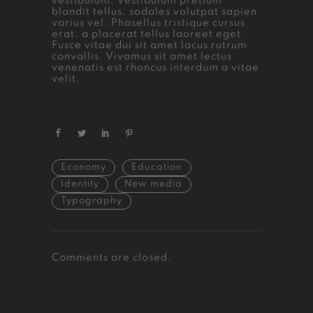
vestibulum. Vestibulum pretium
blandit tellus, sodales volutpat sapien
varius vel. Phasellus tristique cursus
erat, a placerat tellus laoreet eget.
Fusce vitae dui sit amet lacus rutrum
convallis. Vivamus sit amet lectus
venenatis est rhoncus interdum a vitae
velit.
Economy
Education
Identity
New media
Typography
Comments are closed.